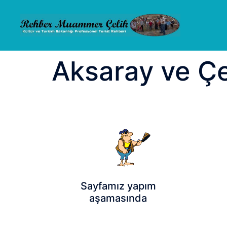
İçeriğe
atla
Aksaray ve Çe
Sayfamız yapım
aşamasında