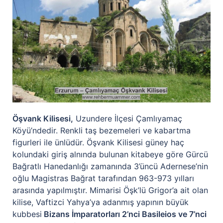
Öşvank Kilisesi,
Uzundere İlçesi Çamlıyamaç
Köyü’ndedir. Renkli taş bezemeleri ve kabartma
figurleri ile ünlüdür. Öşvank Kilisesi güney haç
kolundaki giriş alnında bulunan kitabeye göre Gürcü
Bağratlı Hanedanlığı zamanında 3’üncü Adernese’nin
oğlu Magistras Bağrat tarafından 963-973 yılları
arasında yapılmıştır. Mimarisi Öşk’lü Grigor’a ait olan
kilise, Vaftizci Yahya’ya adanmış yapının büyük
kubbesi
Bizans İmparatorları 2’nci Basileios ve 7’nci