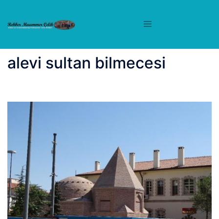
İçeriğe
atla
alevi sultan bilmecesi