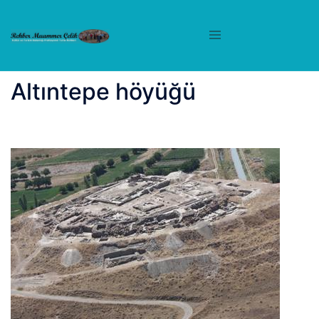
İçeriğe
atla
Altıntepe höyüğü