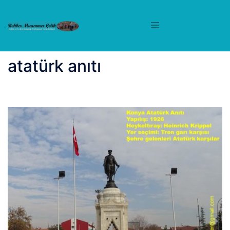
İçeriğe
atla
atatürk anıtı