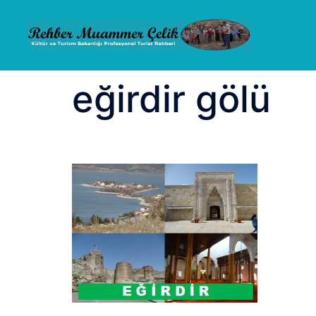
İçeriğe
atla
eğirdir gölü