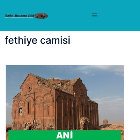
İçeriğe
atla
fethiye camisi