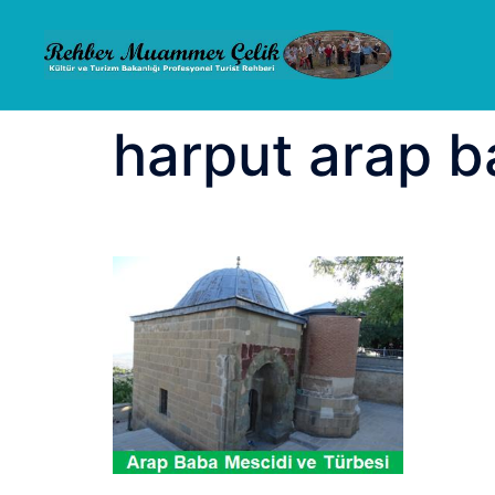
İçeriğe
atla
harput arap 