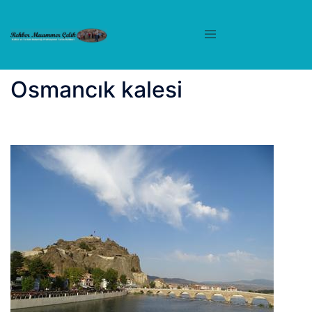
İçeriğe
atla
Osmancık kalesi