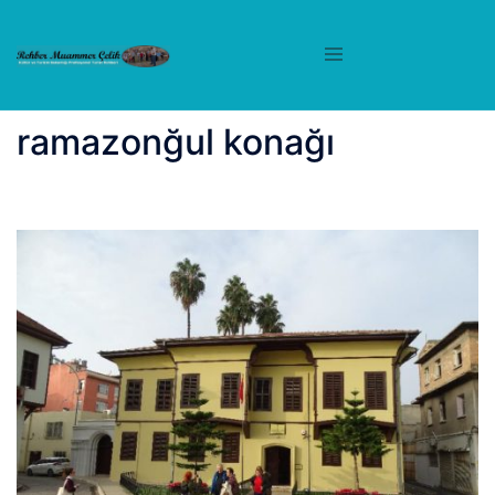
İçeriğe
atla
ramazonğul konağı