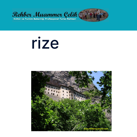
İçeriğe
atla
rize