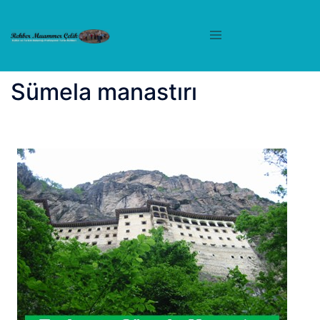
İçeriğe
atla
Sümela manastırı