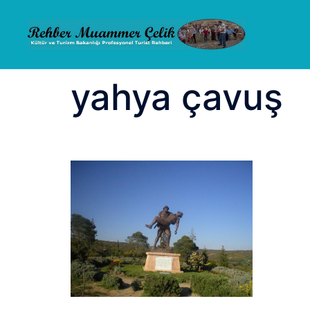
İçeriğe
atla
yahya çavuş