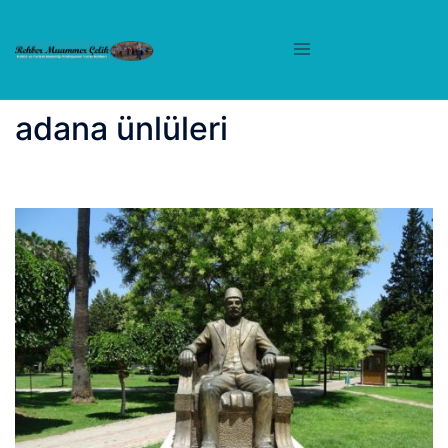
İçeriğe
atla
adana ünlüleri