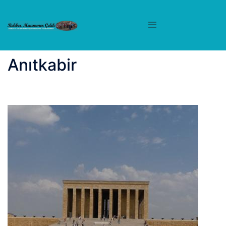
İçeriğe
atla
Anıtkabir