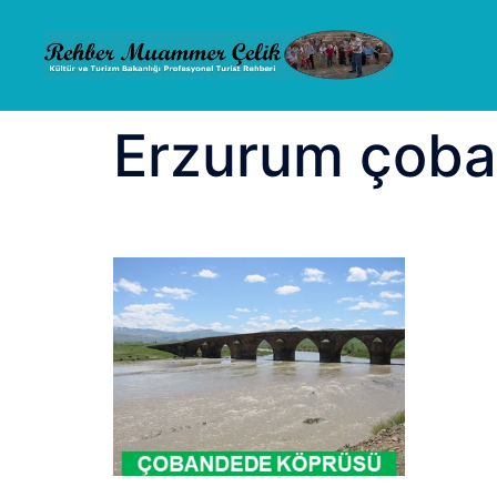
İçeriğe
atla
Erzurum çoba