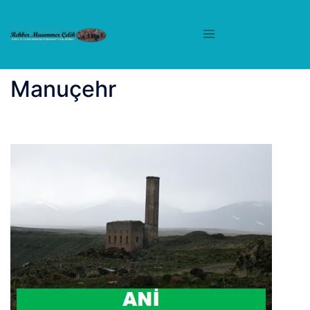
İçeriğe
atla
Manuçehr