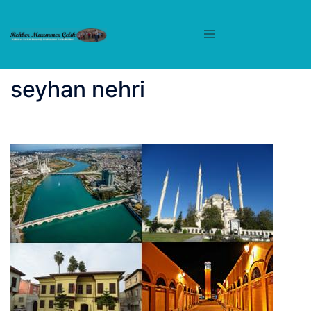
İçeriğe
atla
seyhan nehri