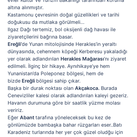
evler Kültür ve Turizm Bakanlığı tarafından koruma
altına alınmıştır.
Kastamonu çevresinin doğal güzellikleri ve tarihi
doğukusu da mutlaka görülmeli…
Ilgaz Dağı tertemiz, bol oksijenli dağ havası ile
ziyaretçilerini bağrına basar.
Ereğli’
de Yunan mitolojisinde Herakles’in yeraltı
dünyasında, cehennem köpeği Kerberesu yakaladığı
yer olarak adlandırılan
Herakles Mağarası
‘nı ziyaret
edilmeli. İlginç bir hikaye. Aynıhikaye’ye hem
Yunanistan’da Poleponez bölgesi, hem de
bizde
Ereğli
bölgesi sahip çıkar.
Başka bir durak noktası olan
Akçakoca.
Burada
Cenevizliler kalesi olarak adlandırılan kaleyi gezeriz.
Havanın durumuna göre bir saatlik yüzme molası
veririz.
Eğer
Abant
tarafına yöneleceksek bu kez de
gönlümüzde bambaşka bahar rüzgarları eser..Batı
Karadeniz turlarında her yer çok güzel oludğu için