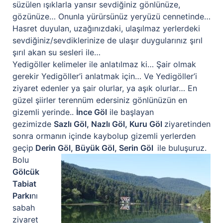
süzülen ışıklarla yansır sevdiğiniz gönlünüze,
gözünüze… Onunla yürürsünüz yeryüzü cennetinde…
Hasret duyulan, uzağınızdaki, ulaşılmaz yerlerdeki
sevdiğiniz/sevdiklerinize de ulaşır duygularınız şırıl
şırıl akan su sesleri ile…
Yedigöller kelimeler ile anlatılmaz ki… Şair olmak
gerekir Yedigöller’i anlatmak için… Ve Yedigöller’i
ziyaret edenler ya şair olurlar, ya aşık olurlar… En
güzel şiirler terennüm edersiniz gönlünüzün en
gizemli yerinde..
İnce Göl
ile başlayan
gezimizde
Sazlı Göl, Nazlı Göl, Kuru Göl
ziyaretinden
sonra ormanın içinde kaybolup gizemli yerlerden
geçip
Derin Göl, Büyük Göl, Serin
Göl
ile buluşuruz.
Bolu
Gölcük
Tabiat
Parkı
nı
sabah
ziyaret