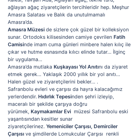
ağlayan ağaç ziyaretçilerin tercihleridir hep. Meşhur
Amasra Salatası ve Balık da unutulmamalı
Amasra’da.
Amasra Müzesi
de sizlere çok güzel bir kolleksiyon
sunar. Ortodoks kilisesinden camiye çevrilen
Fatih
Camisi
nde imam cuma günleri minbere halen kılıç ile
çıkar ve hutme esnasında kılıcı elinde tutar… İlginç
bir uygulama…
Amasra’da mutlaka
Kuşkayası Yol Anıtı
nı da ziyaret
etmek gerek… Yaklaşık 2000 yıllık bir yol anıtı…
Halen güzel ve ziyaretçilerini bekler… .
Safranbolu evleri ve çarşısı da hayra kalacağımız
yerlerdendir.
Hıdırlık Tepesi
nden şehri izleyip,
maceralı bir şekilde çarşıya doğru
yürümek,
Kaymakamlar Evi
müzesi Safranbolu eski
yaşantısından kesitler sunar
ziyaretçilerinez.
Yemeniciler Çarşısı, Demirciler
Çarşısı
ve şimdilerde Lomukcular Çarşısı renkli