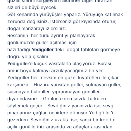
güzelliklerini sergileyen Nilüferler diğer taraftan
sizleri de büyüleyecek.
Göl kenarında yürüyüşler yaparız. Yürüyüşe katılmak
zorunda değilsiniz. Isterseniz göl kıyısında oturur,
doğal manzarayı izlersiniz.
Ressamın her türlü ayrıntıyı planlayarak
gönlümüzde güller açılması için
hazırladığı
Yedigöller
‘deki doğal tabloları görmeye
doğru yola çıkalım..
Yedigö
ller
’e küçük vasıtalarla ulaşıyoruz. Burası
ömür boyu kalmayı arzulayacağımız bir yer.
Yedigöller her mevsim en güzel kıyafetleri ile çıkar
karşımıza… Huzuru yansıtan göller, solmayan güller,
susmayan bülbüller, yıpranmayan gönüller,
diyarındasınız… Gönlünüzden sevda türküleri
söylemek geçer… Sevdiğiniz yanınızda ise, sevgi
pınarlarınız çağlar, nehirlere dönüşür Yedigöller’i
gezerken. Sevdiğiniz uzakta ise, sanki bir koridor
açılır gönülleriniz arasında ve ağaçlar arasından