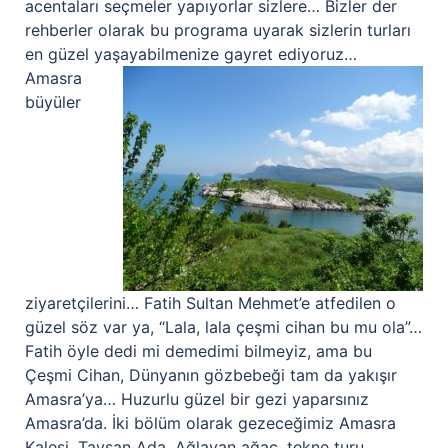
acentaları seçmeler yapıyorlar sizlere… Bizler der
rehberler olarak bu programa uyarak sizlerin turları
en güzel yaşayabilmenize gayret ediyoruz…
Amasra
büyüler
ziyaretçilerini… Fatih Sultan Mehmet’e atfedilen o
güzel söz var ya, “Lala, lala çeşmi cihan bu mu ola”…
Fatih öyle dedi mi demedimi bilmeyiz, ama bu
Çeşmi Cihan, Dünyanın gözbebeği tam da yakışır
Amasra’ya… Huzurlu güzel bir gezi yaparsınız
Amasra’da. İki bölüm olarak gezeceğimiz Amasra
Kalesi, Tavşan Ada, Ağlayan ağaç, tekne turu,