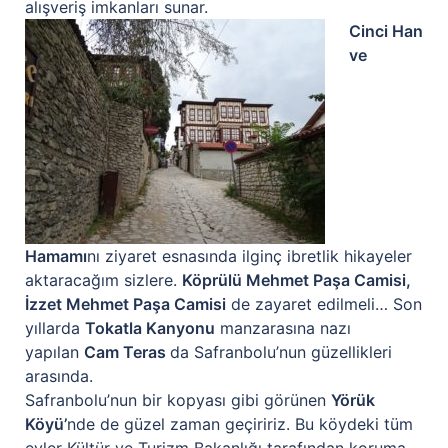
alışveriş imkanları sunar.
Cinci Han
ve
Hamamı
nı ziyaret esnasında ilginç ibretlik hikayeler
aktaracağım sizlere.
Köprülü Mehmet Paşa Camisi,
İzzet Mehmet Paşa Camisi
de zayaret edilmeli… Son
yıllarda
Tokatla Kanyonu
manzarasına nazı
yapılan
Cam Teras
da Safranbolu’nun güzellikleri
arasında.
Safranbolu’nun bir kopyası gibi görünen
Yörük
Köyü’
nde de güzel zaman geçiririz. Bu köydeki tüm